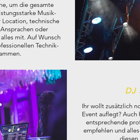
he, um die gesamte
eistungsstarke Musik-
 Location, technische
e Ansprachen oder
 alles mit. Auf Wunsch
ofessionellen Technik-
sammen.
DJ 
Ihr wollt zusätzlich 
Event auflegt? Auch 
entsprechende prof
empfehlen und alle
diesen 