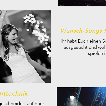
Wunsch-Songs f
Ihr habt Euch einen S
ausgesucht und wollt
spielen?
httechnik
schneidert auf Euer